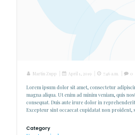
|
|
|
Martin Zupp
April 1, 2019
7:46 a.m.
0
Lorem ipsum dolor sit amet, consectetur adipisci
magna aliqua. Ut enim ad minim veniam, quis nost
consequat. Duis aute irure dolor in reprehenderit 
Excepteur sint occaecat cupidatat non proident, su
Category