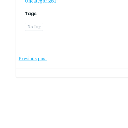
Uncategorized
Tags
No Tag
Post
Previous post
navigation