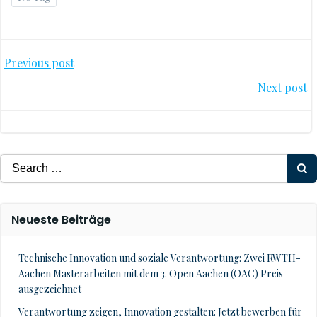
Post
Previous post
Post
Next post
navigation
navigation
Search
for:
Neueste Beiträge
Technische Innovation und soziale Verantwortung: Zwei RWTH-
Aachen Masterarbeiten mit dem 3. Open Aachen (OAC) Preis
ausgezeichnet
Verantwortung zeigen, Innovation gestalten: Jetzt bewerben für