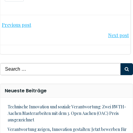
Post
Previous post
Post
Next post
navigation
navigation
Search
for:
Neueste Beiträge
Technische Innovation und soziale Verantwortung: Zwei RWTH-
Aachen Masterarbeiten mit dem 3. Open Aachen (OAC) Preis
ausgezeichnet
Verantwortung zeigen, Innovation gestalten: Jetzt bewerben für